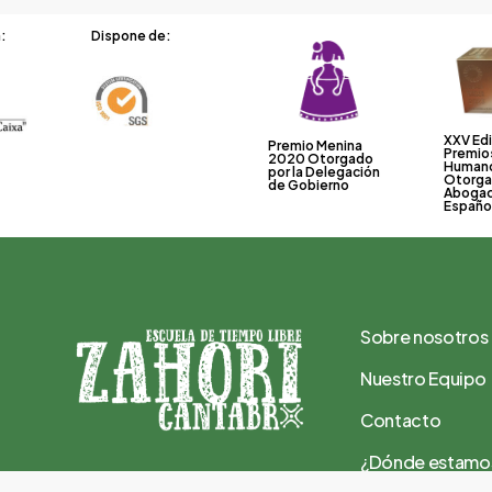
:
Dispone de:
XXV Edi
Premio Menina
Premio
2020 Otorgado
Human
por la Delegación
Otorga
de Gobierno
Abogac
Españo
Sobre nosotros
Nuestro Equipo
Contacto
¿Dónde estamo
Tel.: 691 33 99 27