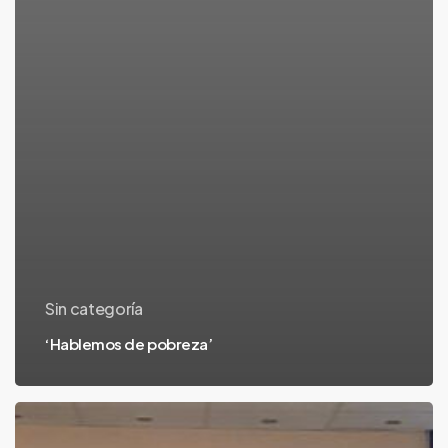
Sin categoría
‘Hablemos de pobreza’
20ª
Semana