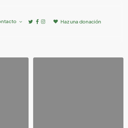
twitter
facebook
instagram
ntacto
Haz una donación
2021