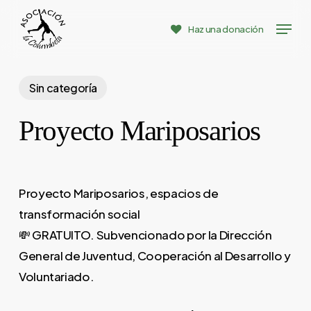
Skip
Menu
to
Haz una donación
Close
main
Menu
content
Sin categoría
Proyecto Mariposarios
Proyecto Mariposarios, espacios de
transformación social
💸 GRATUITO. Subvencionado por la Dirección
General de Juventud, Cooperación al Desarrollo y
Voluntariado.