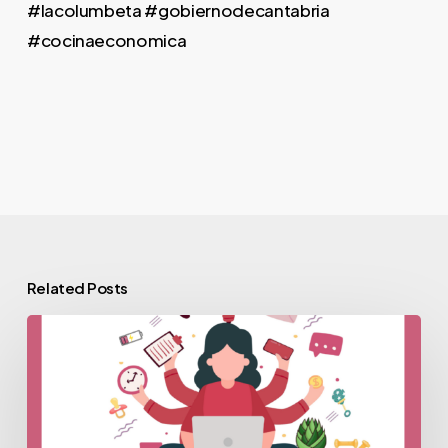
#lacolumbeta #gobiernodecantabria
#cocinaeconomica
Related Posts
Proyecto
Iris