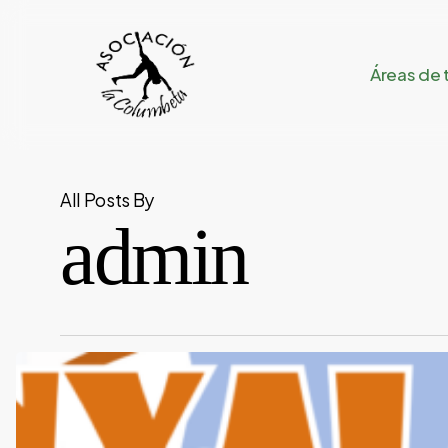
Skip
to
Áreas de 
main
content
All Posts By
admin
Proyecto
Nyalam