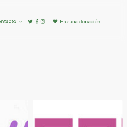
twitter
facebook
instagram
ntacto
Haz una donación
Proyecto
Alerta